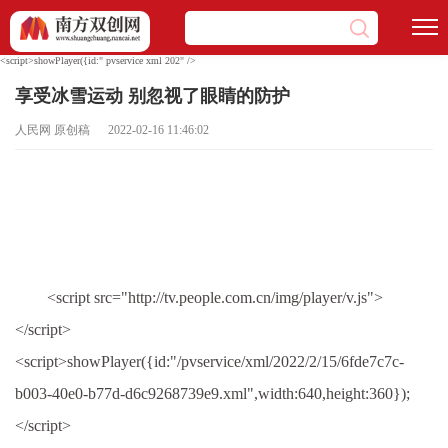
<script>showPlayer({id:" pvservice xml 202" />
享受冰雪运动 别忽视了眼睛的防护
人民网 原创稿 2022-02-16 11:46:02
<script src="http://tv.people.com.cn/img/player/v.js">
</script>
<script>showPlayer({id:"/pvservice/xml/2022/2/15/6fde7c7c-
b003-40e0-b77d-d6c9268739e9.xml",width:640,height:360});
</script>