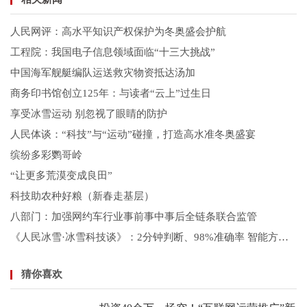
人民网评：高水平知识产权保护为冬奥盛会护航
工程院：我国电子信息领域面临“十三大挑战”
中国海军舰艇编队运送救灾物资抵达汤加
商务印书馆创立125年：与读者“云上”过生日
享受冰雪运动 别忽视了眼睛的防护
人民体谈：“科技”与“运动”碰撞，打造高水准冬奥盛宴
缤纷多彩鹦哥岭
“让更多荒漠变成良田”
科技助农种好粮（新春走基层）
八部门：加强网约车行业事前事中事后全链条联合监管
《人民冰雪·冰雪科技谈》：2分钟判断、98%准确率 智能方舱成“应急大夫”
猜你喜欢