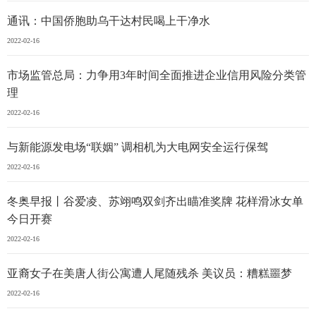
通讯：中国侨胞助乌干达村民喝上干净水
2022-02-16
市场监管总局：力争用3年时间全面推进企业信用风险分类管
理
2022-02-16
与新能源发电场“联姻” 调相机为大电网安全运行保驾
2022-02-16
冬奥早报丨谷爱凌、苏翊鸣双剑齐出瞄准奖牌 花样滑冰女单
今日开赛
2022-02-16
亚裔女子在美唐人街公寓遭人尾随残杀 美议员：糟糕噩梦
2022-02-16