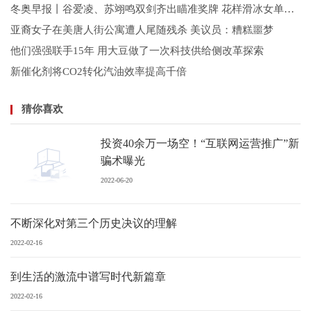
冬奥早报丨谷爱凌、苏翊鸣双剑齐出瞄准奖牌 花样滑冰女单今日开赛
亚裔女子在美唐人街公寓遭人尾随残杀 美议员：糟糕噩梦
他们强强联手15年 用大豆做了一次科技供给侧改革探索
新催化剂将CO2转化汽油效率提高千倍
猜你喜欢
投资40余万一场空！“互联网运营推广”新
骗术曝光
2022-06-20
不断深化对第三个历史决议的理解
2022-02-16
到生活的激流中谱写时代新篇章
2022-02-16