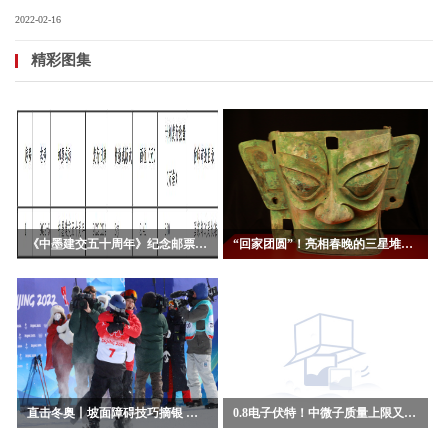
2022-02-16
精彩图集
《中墨建交五十周年》纪念邮票一套2枚发布
“回家团圆”！亮相春晚的三星堆青铜大面具在元宵节首次正式展出
直击冬奥丨坡面障碍技巧摘银 谷爱凌：目标是三项比赛都站上领奖台
0.8电子伏特！中微子质量上限又有新纪录