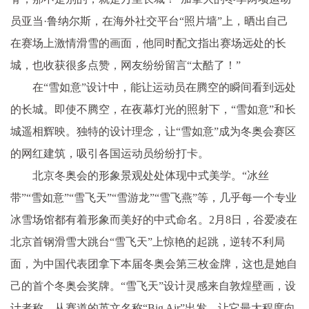
员亚当·鲁纳尔斯，在海外社交平台“照片墙”上，晒出自己
在赛场上激情滑雪的画面，他同时配文指出赛场远处的长
城，也收获很多点赞，网友纷纷留言“太酷了！”
在“雪如意”设计中，能让运动员在腾空的瞬间看到远处
的长城。即使不腾空，在夜幕灯光的照射下，“雪如意”和长
城遥相辉映。独特的设计理念，让“雪如意”成为冬奥会赛区
的网红建筑，吸引各国运动员纷纷打卡。
北京冬奥会的形象景观处处体现中式美学。“冰丝
带”“雪如意”“雪飞天”“雪游龙”“雪飞燕”等，几乎每一个专业
冰雪场馆都有着形象而美好的中式命名。2月8日，谷爱凌在
北京首钢滑雪大跳台“雪飞天”上惊艳的起跳，逆转不利局
面，为中国代表团拿下本届冬奥会第三枚金牌，这也是她自
己的首个冬奥会奖牌。“雪飞天”设计灵感来自敦煌壁画，设
计者称，从赛道的英文名称“Big Air”出发，让它最大程度向