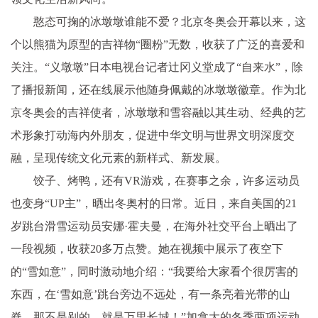
憨态可掬的冰墩墩谁能不爱？北京冬奥会开幕以来，这
个以熊猫为原型的吉祥物“圈粉”无数，收获了广泛的喜爱和
关注。“义墩墩”日本电视台记者辻冈义堂成了“自来水”，除
了播报新闻，还在线展示他随身佩戴的冰墩墩徽章。作为北
京冬奥会的吉祥使者，冰墩墩和雪容融以其生动、经典的艺
术形象打动海内外朋友，促进中华文明与世界文明深度交
融，呈现传统文化元素的新样式、新发展。
饺子、烤鸭，还有VR游戏，在赛事之余，许多运动员
也变身“UP主”，晒出冬奥村的日常。近日，来自美国的21
岁跳台滑雪运动员安娜·霍夫曼，在海外社交平台上晒出了
一段视频，收获20多万点赞。她在视频中展示了夜空下
的“雪如意”，同时激动地介绍：“我要给大家看个很厉害的
东西，在‘雪如意’跳台旁边不远处，有一条亮着光带的山
脊，那不是别的，就是万里长城！”加拿大的冬季两项运动