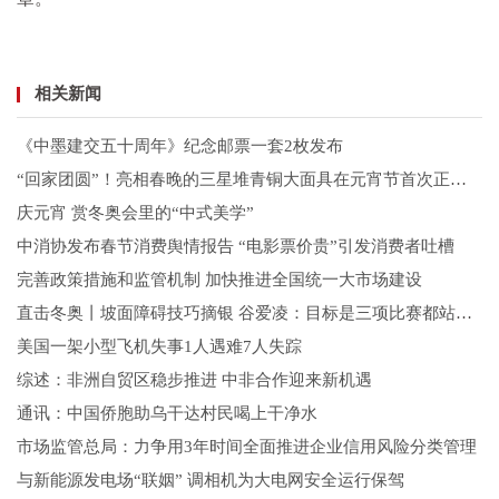
相关新闻
《中墨建交五十周年》纪念邮票一套2枚发布
“回家团圆”！亮相春晚的三星堆青铜大面具在元宵节首次正式展出
庆元宵 赏冬奥会里的“中式美学”
中消协发布春节消费舆情报告 “电影票价贵”引发消费者吐槽
完善政策措施和监管机制 加快推进全国统一大市场建设
直击冬奥丨坡面障碍技巧摘银 谷爱凌：目标是三项比赛都站上领奖台
美国一架小型飞机失事1人遇难7人失踪
综述：非洲自贸区稳步推进 中非合作迎来新机遇
通讯：中国侨胞助乌干达村民喝上干净水
市场监管总局：力争用3年时间全面推进企业信用风险分类管理
与新能源发电场“联姻” 调相机为大电网安全运行保驾