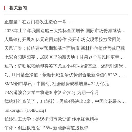
相关新闻
正能量！在西门巷发生暖心一幕……
2023年上半年我国造船三大指标全面增长 国际市场份额继续领先
人民银行开展20亿元逆回购操作 公开市场实现零投放零回笼
天风证券：传统建材预期和基本面触底 新材料估值优势或已现
七彩合阳暖阳苑，居民区里的新天地！甘泉这个居民区更幸福了！
迪马：萨勒尼塔纳即将签下尤文小将F-拉诺基亚，还想引进米雷蒂
7月11日基金净值：景顺长城竞争优势混合最新净值0.8232，涨0.64%
SMM钢市早讯：中国6月社会融资规模增量4.22万亿元
73名港澳台大学生将进30家湘企实习 为期一个月
德约科维奇笑了，3-1逆转，男单4强决出2席，中国金花带来大喜讯
folkorigin（FolkOicq）
长沙理工大学：参观衡阳市党史馆 传承红色精神
午评：创业板指涨1.58% 新能源赛道股反弹