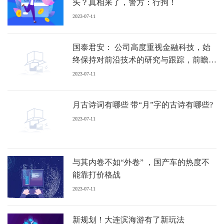
头？真相来了，警方：行拘！
2023-07-11
国泰君安： 公司高度重视金融科技，始
终保持对前沿技术的研究与跟踪，前瞻布
局和应用各类领先数字科技
2023-07-11
月古诗词有哪些 带“月”字的古诗有哪些?
2023-07-11
与其内卷不如“外卷” ，国产车的热度不
能靠打价格战
2023-07-11
新规划！大连滨海游有了新玩法