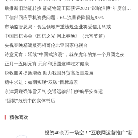
助推新旧动能转换 能链物流王阳获评2021“影响淄博”年度创业人物
工信部回应手机资费问题：6年流量费降幅超95%
市场监管总局：食品领域严重违规企业将受信用惩戒
中国围棋协会《围棋之光 网上春晚》（元宵节篇）
央视春晚精编版亮相哥伦比亚国家电视台
诗意元宵：延续“中国式浪漫”，就在虎年的第一个月圆之夜
正月十五闹元宵 元宵和汤圆这样吃才健康
税收服务提质增效 助力我国外贸高质量发展
稳中求进：如期实现“双碳”目标愿景
京津冀迎强降雪天气 交通运输部门护航平安春运
“拯救”危机中的实体书店
猜你喜欢
投资40余万一场空！“互联网运营推广”新