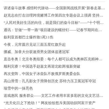
讲述奋斗故事 感悟时代脉动——全国新闻战线开展“新春走基层”活动综述
赵克志在打击治理跨境赌博工作第四次专题会议上强调 坚持重拳出击 注重标本兼治 不断将打击治理跨境赌博工作向纵深推进
“人民对美好生活的向往，就是我们的奋斗目标”——“十个明确”彰显马克思主义中国化新飞跃述评之三
通讯：甘做“一带一路”项目建设的螺丝钉——记春节期间在格鲁吉亚坚守岗位的中国铁路建设者
叙利亚首都巴士爆炸致1死11伤
今夜，元宵圆月见证三面五星红旗升起
挪威、加拿大分获速滑男女团体追逐冠军
直击冬奥丨北京冬奥组委：每个人都可以成为奥林匹克精神传播者
顺利完赛！中国选手赵嘉文再迎北欧两项新突破
再次变阵，中国女子冰壶队不敌俄罗斯奥委会队
高山滑雪：孔凡影女子滑降创历史 苏特力压卫冕冠军夺冠
瑞雪中的一抹亮色
送戏惠民 服务群众——文艺工作者用丰富多彩的文化文艺活动陪伴群众过春节
“光天化日之下抢劫！” 网友纷纷怒斥美国劫掠阿富汗资产